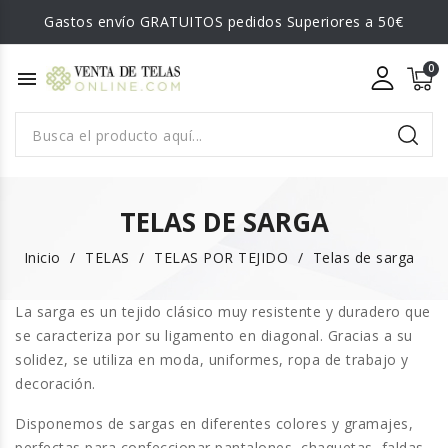
Gastos envío GRATUITOS pedidos Superiores a 50€
menu
TELAS DE SARGA
Inicio
TELAS
TELAS POR TEJIDO
Telas de sarga
La sarga
es un tejido clásico muy resistente y duradero que
se caracteriza por su ligamento en diagonal. Gracias a su
solidez, se utiliza en moda, uniformes, ropa de trabajo y
decoración.
Disponemos de
sargas en diferentes colores y gramajes
,
perfectas para confeccionar pantalones, chaquetas, faldas,