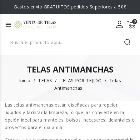
Gastos envío GRATUITOS pedidos Superiores a 50€
menu
TELAS ANTIMANCHAS
Inicio
TELAS
TELAS POR TEJIDO
Telas
Antimanchas
Las telas antimanchas
están diseñadas para repeler
líquidos y facilitar la limpieza, lo que las convierte en la
opción ideal para
manteles, bolsos, neceseres, delantales o
proyectos para el día a día
.
Gracias a su tratamiento especial o a su capa impermeable,