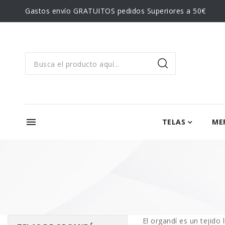
Gastos envío GRATUITOS pedidos Superiores a 50€
menu
TELAS
ME
El
organdí
es un tejido 