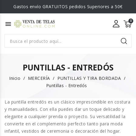
Gastos envío GRATUITOS pedidos Superiores a 50€
menu
PUNTILLAS - ENTREDÓS
Inicio
MERCERÍA
PUNTILLAS Y TIRA BORDADA
Puntillas - Entredós
La
puntilla entredós
es un clásico imprescindible en costura
y manualidades. Con ella puedes dar un toque delicado y
elegante a cualquier prenda o proyecto. Su versatilidad la
convierte en el complemento perfecto tanto para
moda
infantil
,
vestidos de ceremonia
o
decoración del hogar
.