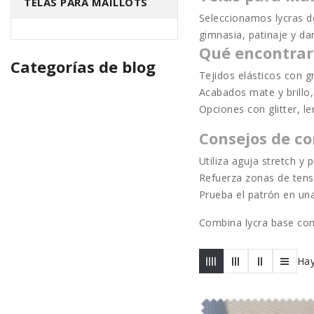
TELAS PARA MAILLOTS
Seleccionamos
lycras 
gimnasia, patinaje y da
Qué encontrar
Categorías de blog
Tejidos elásticos con 
Acabados mate y brillo,
Opciones con
glitter
, l
Consejos de co
Utiliza
aguja stretch
y p
Refuerza zonas de tensi
Prueba el patrón en una 
Combina lycra base con 
Hay