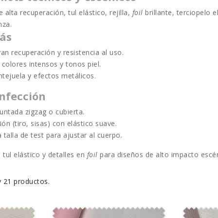
de alta recuperación
,
tul elástico
, rejilla,
foil
brillante, terciopelo 
nza.
ás
gran
recuperación
y resistencia al uso.
 colores intensos y tonos piel.
entejuela y efectos metálicos.
nfección
untada zigzag o cubierta.
ón (tiro, sisas) con elástico suave.
talla de test para ajustar al cuerpo.
tul elástico y detalles en
foil
para diseños de alto impacto escé
 21 productos.