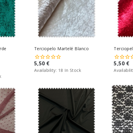
rde
Terciopelo Martelé Blanco
Terciope
5,50 €
5,50 €
Availability:
18 In Stock
Availabili
k