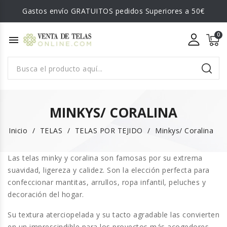
Gastos envío GRATUITOS pedidos Superiores a 50€
menu
MINKYS/ CORALINA
Inicio
TELAS
TELAS POR TEJIDO
Minkys/ Coralina
Las
telas minky y coralina
son famosas por su
extrema
suavidad, ligereza y calidez
. Son la elección perfecta para
confeccionar
mantitas, arrullos, ropa infantil, peluches y
decoración del hogar
.
Su textura aterciopelada y su tacto agradable las convierten
en un imprescindible para los proyectos más acogedores.