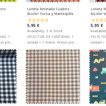
dros
Loneta Resinada Cuadros
Loneta R
Bicolor Fucsia y Mantequilla
Bicolor 
5,95 €
5,95 €
Availability:
5 In Stock
Availabili
AD: 1
SELECTOR DE CANTIDAD: 1
SELECTO
cio por
unidad = 1 metro. Precio por
unidad = 
metro.
metro.