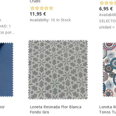
Crudo
6,95 €
11,95 €
Availabili
k
Availability:
10 In Stock
SELECTO
AD: 1
unidad = 
cio por
metro.
ior
Loneta Resinada Flor Blanca
Loneta R
Fondo Gris
Tonos Tu