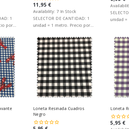
11,95 €
Availabili
Availability:
7 In Stock
SELECTO
AD: 1
SELECTOR DE CANTIDAD: 1
unidad = 
cio por
unidad = 1 metro. Precio por
metro.
metro.
avante
Loneta Resinada Cuadros
Loneta R
Negro
5,95 €
5,95 €