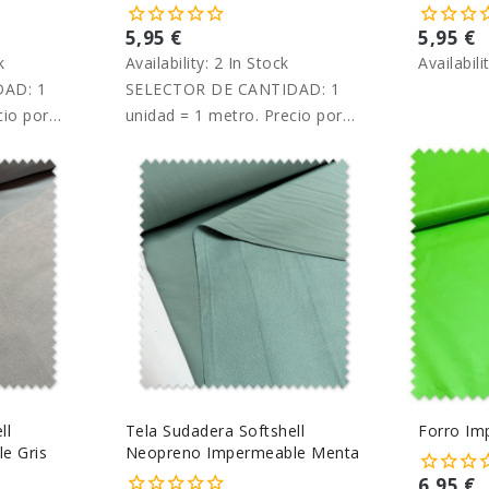
5,95 €
5,95 €
k
Availability:
2 In Stock
Availabili
AD: 1
SELECTOR DE CANTIDAD: 1
cio por
unidad = 1 metro. Precio por
metro.
ll
Tela Sudadera Softshell
Forro Im
e Gris
Neopreno Impermeable Menta
6,95 €