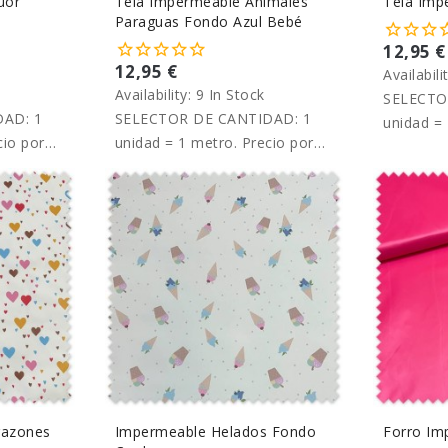
úor
Tela Impermeable Animales
Tela Imp
Paraguas Fondo Azul Bebé
12,95 €
12,95 €
Availabili
Availability:
9 In Stock
SELECTO
AD: 1
SELECTOR DE CANTIDAD: 1
unidad = 
cio por
unidad = 1 metro. Precio por
metro.
metro.
razones
Impermeable Helados Fondo
Forro Im