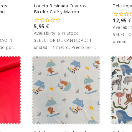
dros
Loneta Resinada Cuadros
Tela Imp
ino
Bicolor Café y Marrón
12,95 €
5,95 €
Availabili
Availability:
6 In Stock
SELECTO
AD: 1
SELECTOR DE CANTIDAD: 1
unidad = 
cio por
unidad = 1 metro. Precio por
metro.
metro