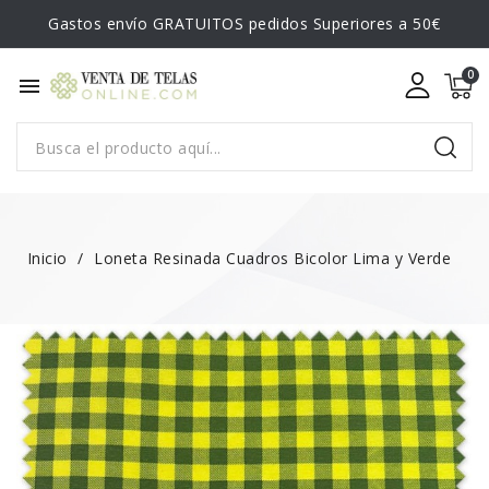
Gastos envío GRATUITOS pedidos Superiores a 50€
menu
Inicio
Loneta Resinada Cuadros Bicolor Lima y Verde
NUEVO