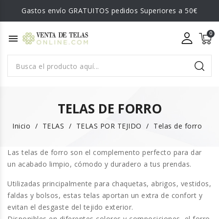
Gastos envío GRATUITOS pedidos Superiores a 50€
menu
TELAS DE FORRO
Inicio
TELAS
TELAS POR TEJIDO
Telas de forro
Las
telas de forro
son el complemento perfecto para dar
un acabado limpio, cómodo y duradero a tus prendas.
Utilizadas principalmente para
chaquetas, abrigos, vestidos,
faldas y bolsos
, estas telas aportan un extra de confort y
evitan el desgaste del tejido exterior.
Disponibles en diferentes colores y composiciones, el forro