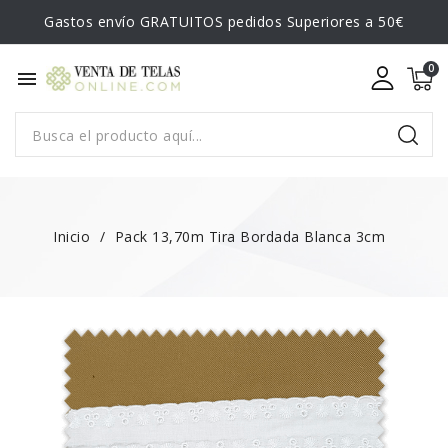
Gastos envío GRATUITOS pedidos Superiores a 50€
menu
Inicio
Pack 13,70m Tira Bordada Blanca 3cm