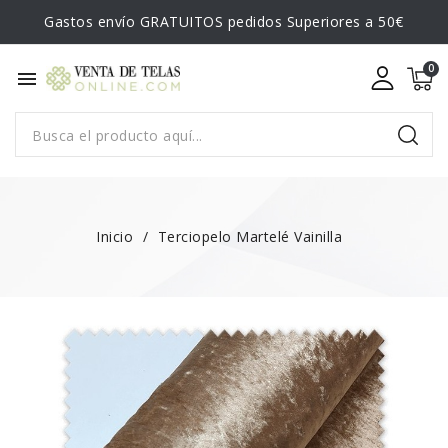
Gastos envío GRATUITOS pedidos Superiores a 50€
menu
Inicio
Terciopelo Martelé Vainilla