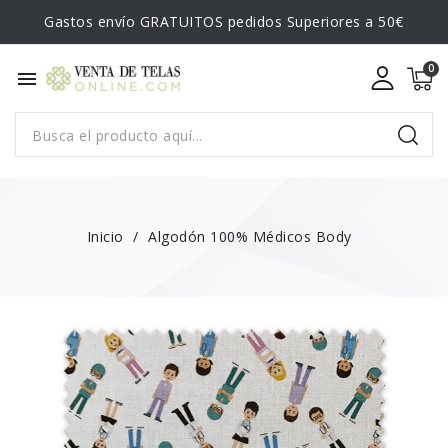
Gastos envío GRATUITOS pedidos Superiores a 50€
menu
Inicio
Algodón 100% Médicos Body