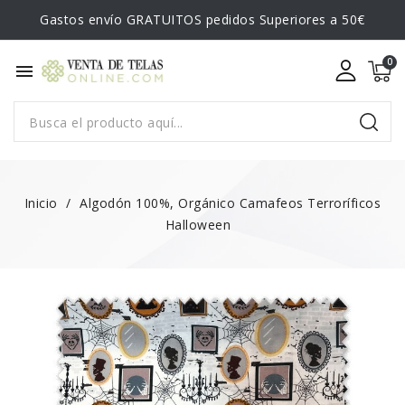
Gastos envío GRATUITOS pedidos Superiores a 50€
menu
Inicio
Algodón 100%, Orgánico Camafeos Terroríficos
Halloween
¡EN OFERTA!