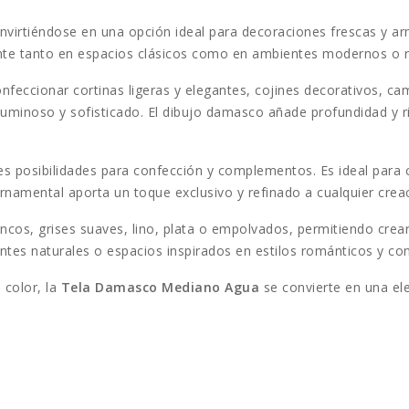
nvirtiéndose en una opción ideal para decoraciones frescas y ar
nte tanto en espacios clásicos como en ambientes modernos o 
nfeccionar cortinas ligeras y elegantes, cojines decorativos, c
minoso y sofisticado. El dibujo damasco añade profundidad y ri
s posibilidades para confección y complementos. Es ideal para c
rnamental aporta un toque exclusivo y refinado a cualquier crea
ncos, grises suaves, lino, plata o empolvados, permitiendo crea
ntes naturales o espacios inspirados en estilos románticos y c
 color, la
Tela Damasco Mediano Agua
se convierte en una el