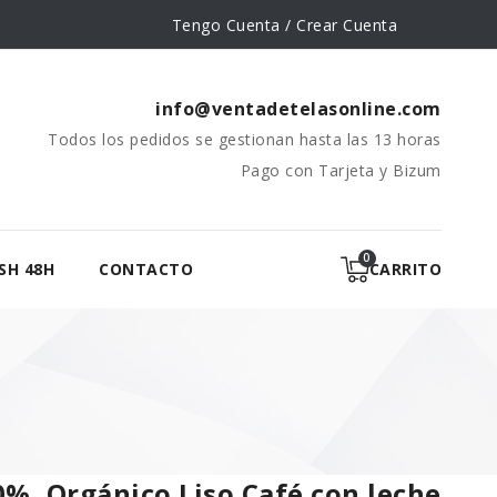
Tengo Cuenta / Crear Cuenta
info@ventadetelasonline.com
Todos los pedidos se gestionan hasta las 13 horas
Pago con Tarjeta y Bizum
SH 48H
CONTACTO
CARRITO
%, Orgánico Liso Café con leche