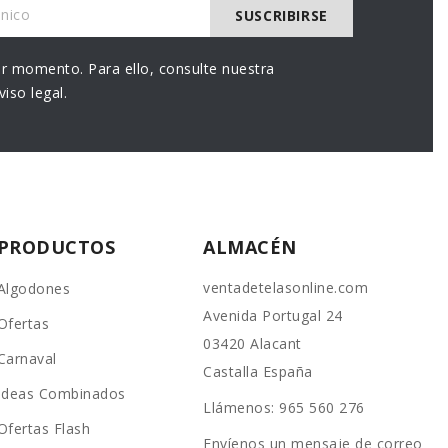
r momento. Para ello, consulte nuestra
iso legal.
PRODUCTOS
ALMACÉN
ventadetelasonline.com
Algodones
Avenida Portugal 24
Ofertas
03420 Alacant
Carnaval
Castalla España
Ideas Combinados
Llámenos:
965 560 276
Ofertas Flash
Envíenos un mensaje de correo