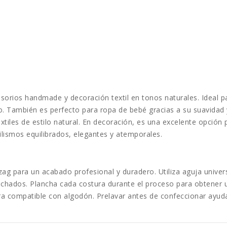
esorios handmade y decoración textil en tonos naturales. Ideal pa
o. También es perfecto para ropa de bebé gracias a su suavidad 
xtiles de estilo natural. En decoración, es una excelente opci
tilismos equilibrados, elegantes y atemporales.
gzag para un acabado profesional y duradero. Utiliza aguja univer
lachados. Plancha cada costura durante el proceso para obtener 
igera compatible con algodón. Prelavar antes de confeccionar ayu