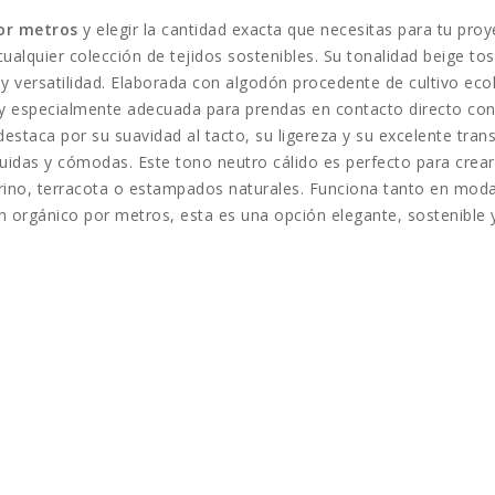
or metros
y elegir la cantidad exacta que necesitas para tu pro
alquier colección de tejidos sostenibles. Su tonalidad beige tost
y versatilidad. Elaborada con algodón procedente de cultivo ecoló
y especialmente adecuada para prendas en contacto directo con l
staca por su suavidad al tacto, su ligereza y su excelente transpi
luidas y cómodas. Este tono neutro cálido es perfecto para crea
rino, terracota o estampados naturales. Funciona tanto en moda
ón orgánico por metros, esta es una opción elegante, sostenible