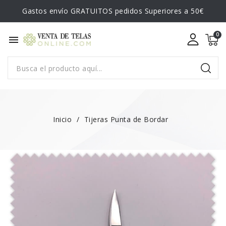
Gastos envío GRATUITOS pedidos Superiores a 50€
menu
Inicio
Tijeras Punta de Bordar