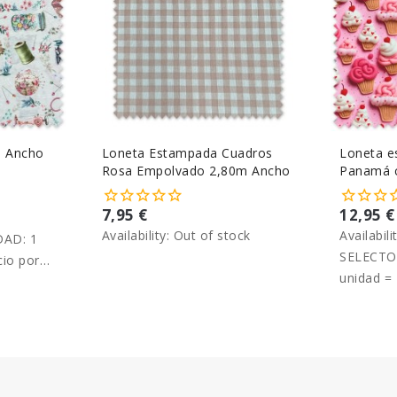
m Ancho
Loneta Estampada Cuadros
Loneta e
Rosa Empolvado 2,80m Ancho
Panamá c
ancho 2,
7,95 €
12,95 €
Availability:
Out of stock
Availabili
AD: 1
SELECTO
cio por
unidad = 
metro.