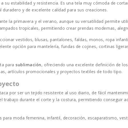
 a su estabilidad y resistencia. Es una tela muy cómoda de corta
 duradero y de excelente calidad para sus creaciones.
te la primavera y el verano, aunque su versatilidad permite uti
estampados tropicales, permitiendo crear prendas modernas, alegr
ccionar vestidos, blusas, pantalones, faldas, monos, ropa infan
ente opción para mantelería, fundas de cojines, cortinas ligera
cta para
sublimación
, ofreciendo una excelente definición de los
as, artículos promocionales y proyectos textiles de todo tipo.
oyecto
aca por ser un tejido resistente al uso diario, de fácil manten
ta el trabajo durante el corte y la costura, permitiendo consegui
das para moda femenina, infantil, decoración, escaparatismo, ves