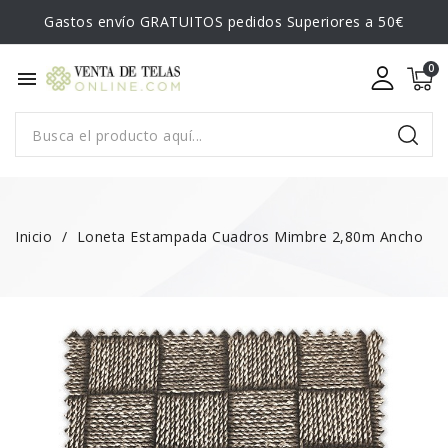
Gastos envío GRATUITOS pedidos Superiores a 50€
menu
Inicio
Loneta Estampada Cuadros Mimbre 2,80m Ancho