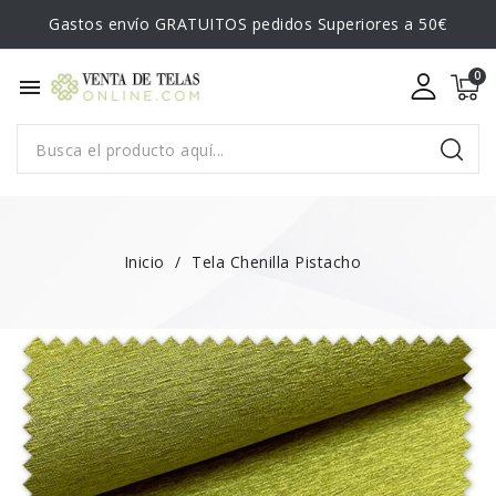
Gastos envío GRATUITOS pedidos Superiores a 50€
menu
Inicio
Tela Chenilla Pistacho