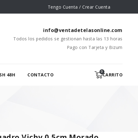
Tengo Cuenta / Crear Cuenta
info@ventadetelasonline.com
Todos los pedidos se gestionan hasta las 13 horas
Pago con Tarjeta y Bizum
SH 48H
CONTACTO
CARRITO
adro Vichy 0,5cm Morado