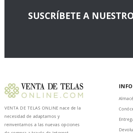
SUSCRÍBETE A NUESTR
INF
Almacé
VENTA DE TELAS ONLINE nace de la
Conóc
necesidad de adaptarnos y
Entreg
reinventarnos a las nuevas opciones
Devolu
de compra a través de Internet.