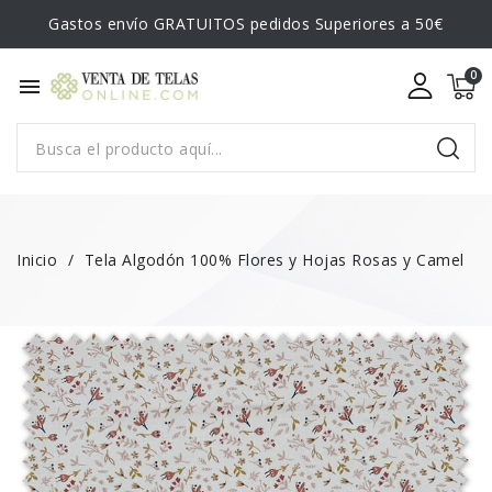
Gastos envío GRATUITOS pedidos Superiores a 50€
menu
Inicio
Tela Algodón 100% Flores y Hojas Rosas y Camel