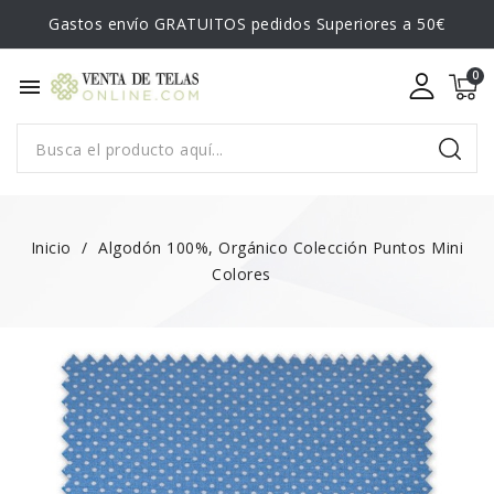
Gastos envío GRATUITOS pedidos Superiores a 50€
menu
Inicio
Algodón 100%, Orgánico Colección Puntos Mini
Colores