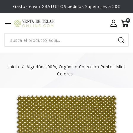
Gastos envío GRATUITOS pedidos Superiores a 50€
menu
Inicio
Algodón 100%, Orgánico Colección Puntos Mini
Colores