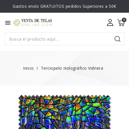
Gastos envío GRATUITOS pedidos Superiores a 50€
menu
Inicio
Terciopelo Holográfico Vidriera