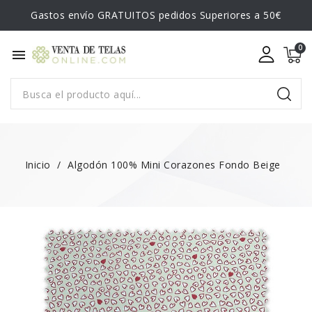
Gastos envío GRATUITOS pedidos Superiores a 50€
menu
Inicio
Algodón 100% Mini Corazones Fondo Beige