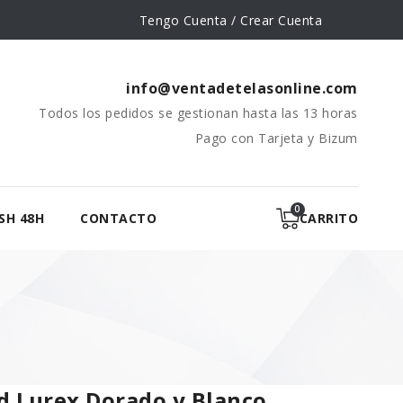
Tengo Cuenta / Crear Cuenta
info@ventadetelasonline.com
Todos los pedidos se gestionan hasta las 13 horas
Pago con Tarjeta y Bizum
SH 48H
CONTACTO
CARRITO
d Lurex Dorado y Blanco