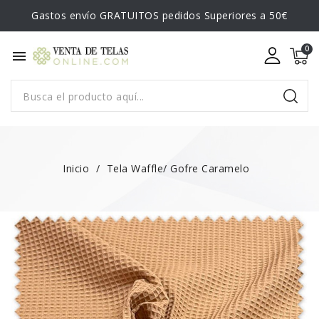
Gastos envío GRATUITOS pedidos Superiores a 50€
menu
Inicio
Tela Waffle/ Gofre Caramelo