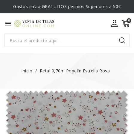
Gastos envío GRATUITOS pedidos Superiores a 50€
menu
Inicio
Retal 0,70m Popelín Estrella Rosa
¡EN OFERTA!
-0,65 €