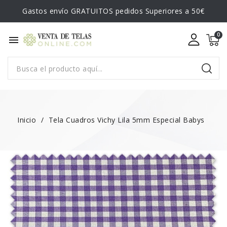
Gastos envío GRATUITOS pedidos Superiores a 50€
menu
Inicio
Tela Cuadros Vichy Lila 5mm Especial Babys