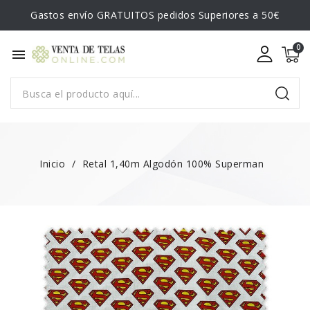
Gastos envío GRATUITOS pedidos Superiores a 50€
menu
Inicio
Retal 1,40m Algodón 100% Superman
¡EN OFERTA!
-2,80 €