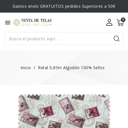
Gastos envío GRATUITOS pedidos Superiores a 50€
menu
Inicio
Retal 0,85m Algodón 100% Sellos
¡EN OFERTA!
-0,90 €