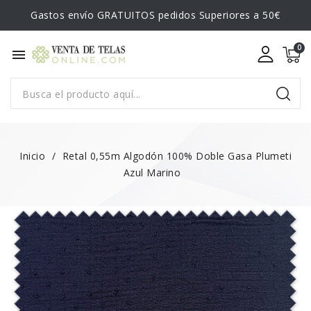
Gastos envío GRATUITOS pedidos Superiores a 50€
menu
Inicio
Retal 0,55m Algodón 100% Doble Gasa Plumeti
Azul Marino
¡EN OFERTA!
-0,50 €