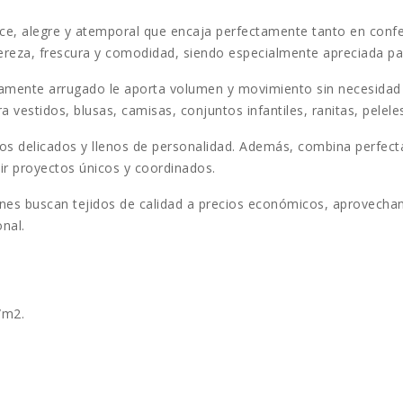
lce, alegre y atemporal que encaja perfectamente tanto en confe
ligereza, frescura y comodidad, siendo especialmente apreciada p
eramente arrugado le aporta volumen y movimiento sin necesidad
ara vestidos, blusas, camisas, conjuntos infantiles, ranitas, pelel
os delicados y llenos de personalidad. Además, combina perfecta
r proyectos únicos y coordinados.
nes buscan tejidos de calidad a precios económicos, aprovecha
nal.
/m2.