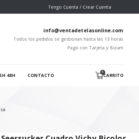
Tengo Cuenta / Crear Cuenta
info@ventadetelasonline.com
Todos los pedidos se gestionan hasta las 13 horas
Pago con Tarjeta y Bizum
SH 48H
CONTACTO
CARRITO
osa
 Seersucker Cuadro Vichy Bicolor