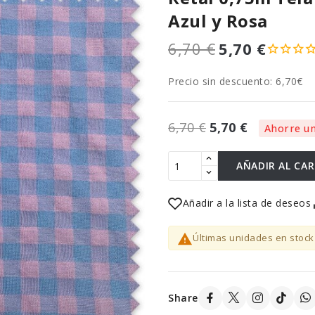
Azul y Rosa
6,70 €
5,70 €
Precio sin descuento: 6,70€
6,70 €
5,70 €
Ahorre un
AÑADIR AL CA
Añadir a la lista de deseos

Últimas unidades en stock
Share