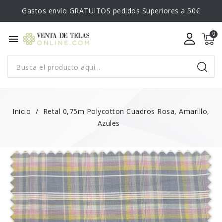
Gastos envío GRATUITOS pedidos Superiores a 50€
menu
Inicio
Retal 0,75m Polycotton Cuadros Rosa, Amarillo,
Azules
¡EN OFERTA!
-0,65 €