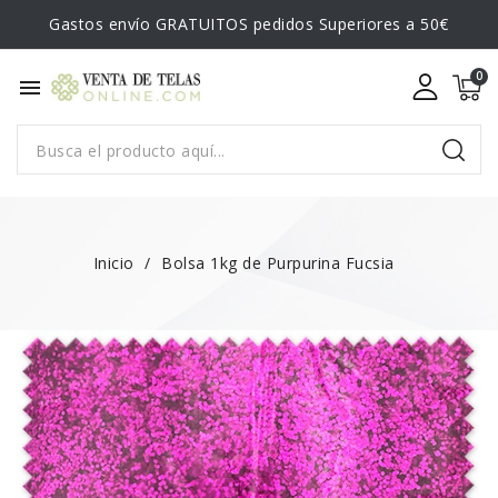
Gastos envío GRATUITOS pedidos Superiores a 50€
menu
Inicio
Bolsa 1kg de Purpurina Fucsia