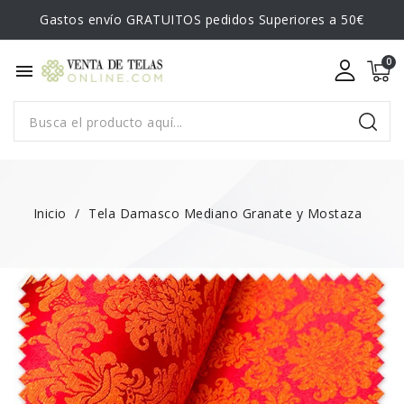
Gastos envío GRATUITOS pedidos Superiores a 50€
menu
Inicio
Tela Damasco Mediano Granate y Mostaza