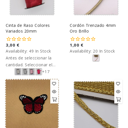
Cinta de Raso Colores
Cordón Trenzado 4mm
Variados 20mm
Oro Brillo
3,00 €
1,00 €
Availability:
49 In Stock
Availability:
20 In Stock
Antes de seleccionar la
cantidad. Seleccionar el
formato, en rollo de 50 o
+17
10 metros. A continuación
poner, número de rollos,
metros y color.