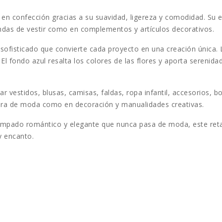
en confección gracias a su suavidad, ligereza y comodidad. Su est
ndas de vestir como en complementos y artículos decorativos.
y sofisticado que convierte cada proyecto en una creación única.
El fondo azul resalta los colores de las flores y aporta serenida
r vestidos, blusas, camisas, faldas, ropa infantil, accesorios, 
stura de moda como en decoración y manualidades creativas.
ampado romántico y elegante que nunca pasa de moda, este retal
y encanto.