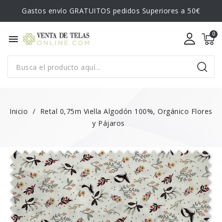
Gastos envío GRATUITOS pedidos Superiores a 50€
menu
Inicio
Retal 0,75m Viella Algodón 100%, Orgánico Flores
y Pájaros
¡EN OFERTA!
-1,45 €