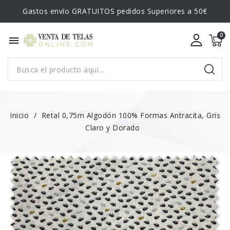
Gastos envío GRATUITOS pedidos Superiores a 50€
menu
Inicio
Retal 0,75m Algodón 100% Formas Antracita, Gris
Claro y Dorado
-0,75 €