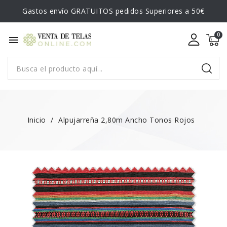
Gastos envío GRATUITOS pedidos Superiores a 50€
menu
Inicio
Alpujarreña 2,80m Ancho Tonos Rojos
NUEVO