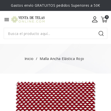
Gastos envío GRATUITOS pedidos Superiores a 50€
menu
Inicio
Malla Ancha Elástica Rojo
NUEVO