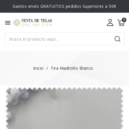
Gastos envío GRATUITOS pedidos Superiores a 50€
menu
Inicio
Tira Madroño Blanco
NUEVO