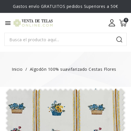
Gastos envío GRATUITOS pedidos Superiores a 50€
menu
Inicio
Algodón 100% suavifarizado Cestas Flores
NUEVO