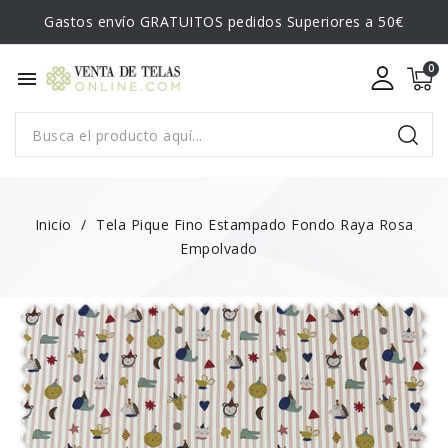
Gastos envío GRATUITOS pedidos Superiores a 50€
menu
Inicio
Tela Pique Fino Estampado Fondo Raya Rosa
Empolvado
NUEVO