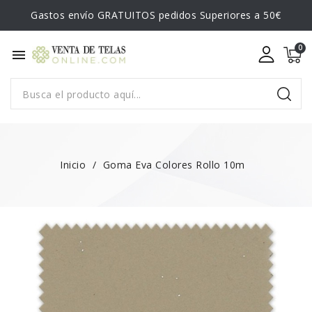
Gastos envío GRATUITOS pedidos Superiores a 50€
menu
Inicio
Goma Eva Colores Rollo 10m