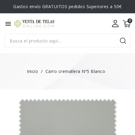
Gastos envío GRATUITOS pedidos Superiores a 50€
menu
Inicio
Carro cremallera Nº5 Blanco