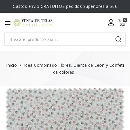
Gastos envío GRATUITOS pedidos Superiores a 50€
menu
Inicio
Idea Combinado Flores, Diente de León y Confeti
de colores
FUERA DE STOCK