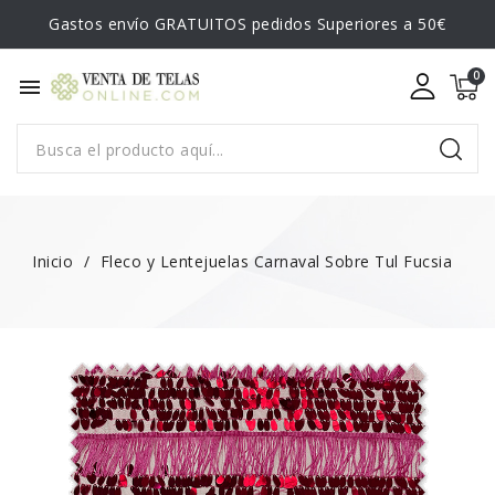
Gastos envío GRATUITOS pedidos Superiores a 50€
menu
Inicio
Fleco y Lentejuelas Carnaval Sobre Tul Fucsia