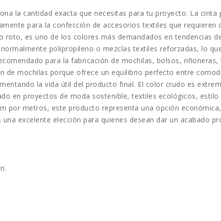
iona la cantidad exacta que necesitas para tu proyecto. La cint
amente para la confección de accesorios textiles que requieren dur
 roto, es uno de los colores más demandados en tendencias de m
a, normalmente polipropileno o mezclas textiles reforzadas, lo qu
comendado para la fabricación de mochilas, bolsos, riñoneras, bo
de mochilas porque ofrece un equilibrio perfecto entre comodida
entando la vida útil del producto final. El color crudo es ext
do en proyectos de moda sostenible, textiles ecológicos, estilo 
 por metros, este producto representa una opción económica, res
una excelente elección para quienes desean dar un acabado profes
n.