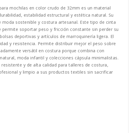
a para mochilas en color crudo de 32mm es un material
abilidad, estabilidad estructural y estética natural. Su
oda sostenible y costura artesanal. Este tipo de cinta
e permite soportar peso y fricción constante sin perder su
lsas deportivas y artículos de marroquinería ligera. El
d y resistencia. Permite distribuir mejor el peso sobre
remadamente versátil en costura porque combina con
natural, moda infantil y colecciones cápsula minimalistas.
istente y de alta calidad para talleres de costura,
ional y limpio a sus productos textiles sin sacrificar