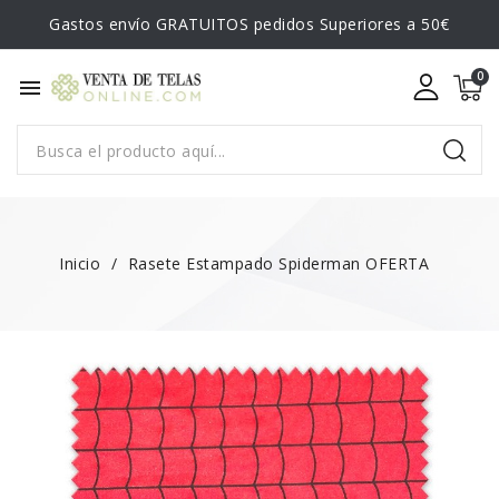
Gastos envío GRATUITOS pedidos Superiores a 50€
menu
Inicio
Rasete Estampado Spiderman OFERTA
¡EN OFERTA!